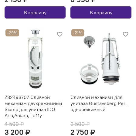
В корзину
В корзину
-29%
-21%
Z32493707 Сливной
Сливной механизм для
механизм двухрежимный
унитаза Gustavsberg Perl
Siamp для унитаза IDO
однорежимный
Aria,Aniara, LeMy
4 500 ₽
3 500 ₽
3 200 ₽
2 750 ₽