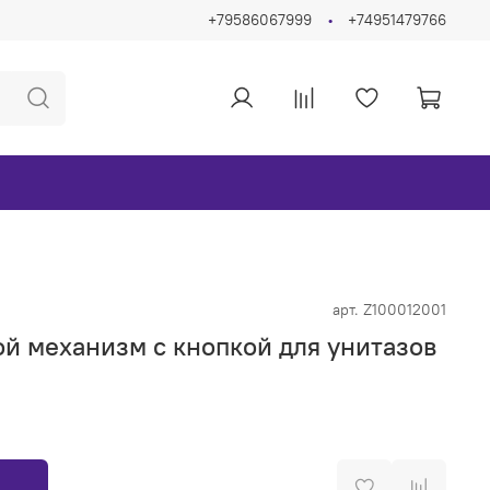
+79586067999
+74951479766
арт.
Z100012001
й механизм с кнопкой для унитазов