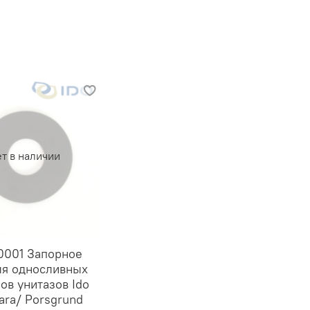
т в наличии
001 Запорное
ля односливных
ов унитазов Ido
iara/ Porsgrund