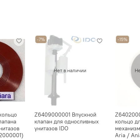
-7%
-15%
Нет в наличии
Не
кольцо
Z6409000001 Впускной
Z6402000
лапана
клапан для односливных
кольцо д
нитазов
унитазов IDO
механизм
02000001)
Aria / An