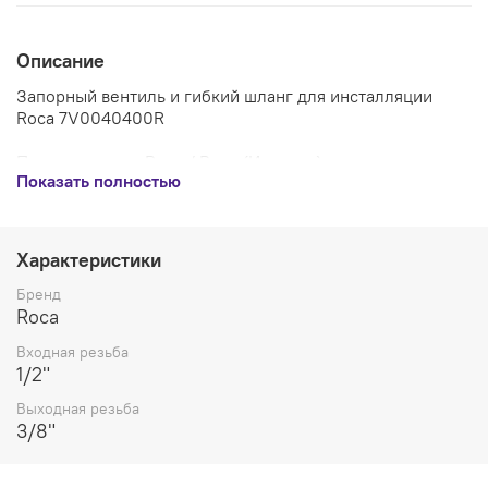
Описание
Запорный вентиль и гибкий шланг для инсталляции
Roca 7V0040400R
Производитель Roca / Рока (Испания)
Показать полностью
Артикул: 7V0040400R
Используется в инсталляциях Roca PRO/DUPLO WC
Характеристики
Диаметр резьбы подключения к водопроводу- 1/2
Бренд
наружный, диаметр резьбы подключения шланга
Roca
заливного устройства 3/8 наружный.
Входная резьба
1/2"
Материал - латунь.
Выходная резьба
Тип крана - шаровой.
3/8"
В ассортименте также имеется отдельно запорный