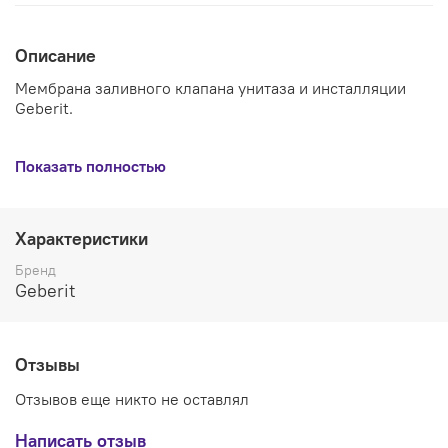
Описание
Мембрана заливного клапана унитаза и инсталляции
Geberit.
Применение: для ремонта заливного механизма
Показать полностью
арматуры Geberit для бачков с нижним и боковым
подводом воды.
Характеристики
Подходит для моделей: Impuls 333, Impuls 340, Impuls
Бренд
360, Impuls 380.
Geberit
Материал: силикон, пластик.
Цвет: синий, прозрачный.
Отзывы
Производитель: Geberit (Геберит), Швейцария
Отзывов еще никто не оставлял
Написать отзыв