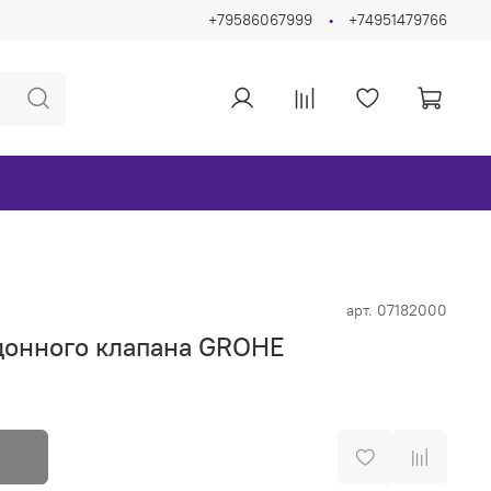
+79586067999
+74951479766
арт.
07182000
донного клапана GROHE