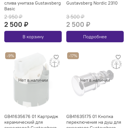
слива унитаза Gustavsberg
Gustavsberg Nordic 2310
Basic
2 950 ₽
3 500 ₽
2 500 ₽
2 500 ₽
В корзину
Подробнее
-9%
-17%
Нет в наличии
Нет в наличии
GB41635676 01 Картридж
GB41635175 01 Кнопка
керамический для
переключения на душ для
смесителей Gustavsberg
смесителя Gustavsberg