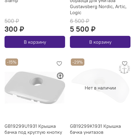
Siamp
образца для унитаза
Gustavsberg Nordic, Artic,
Logic
500 ₽
6 500 ₽
300 ₽
5 500 ₽
В корзину
В корзину
-15%
-29%
Нет в наличии
GB19299U1931 Крышка
GB19299K1931 Крышка
бачка под круглую кнопку
бачка унитазов